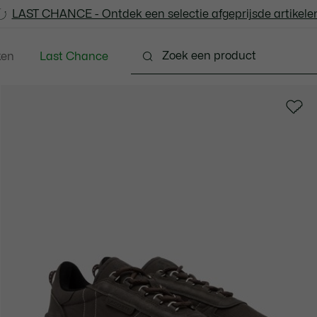
LAST CHANCE - Ontdek een selectie afgeprijsde artikelen
LAST CHANCE - Ontdek een selectie afgeprijsde artikelen
ken
Last Chance
ng
Schoenen
Accessoires
Lederwaren & Kle