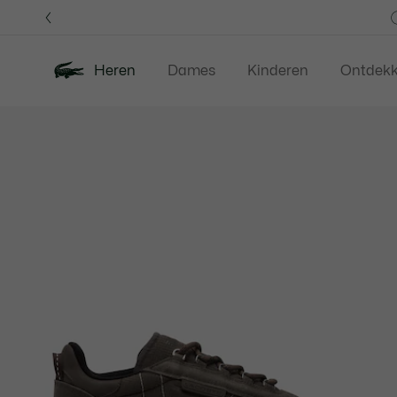
Informatiebanners
Heren
Dames
Kinderen
Ontdek
Productafbeeldingengalerij
Nieuw
Last Chance
Polos
Kledi