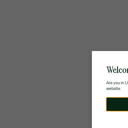
Welco
Are you in 
website.