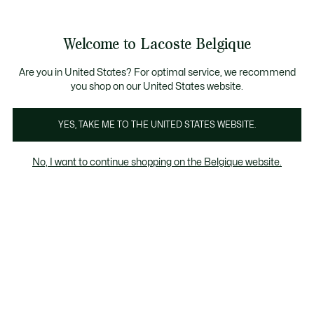
Informatiebanners
CHANCE - Ontdek een selectie afgeprijsde artikelen.
LAST CHANCE - Ontdek een selectie afgeprijsde a
Productafbeeldingengalerij
Welcome to Lacoste Belgique
See
0
0
my
NL
shopping
bag
Are you in United States? For optimal service, we recommend
you shop on our United States website.
YES, TAKE ME TO THE UNITED STATES WEBSITE.
No, I want to continue shopping on the Belgique website.