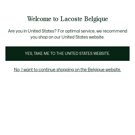
Informatiebanners
CHANCE - Ontdek een selectie afgeprijsde artikelen.
LAST CHANCE - Ontdek een selectie afgeprijsde a
Productafbeeldingengalerij
Welcome to Lacoste Belgique
See
0
0
my
NL
shopping
bag
Are you in United States? For optimal service, we recommend
you shop on our United States website.
YES, TAKE ME TO THE UNITED STATES WEBSITE.
No, I want to continue shopping on the Belgique website.