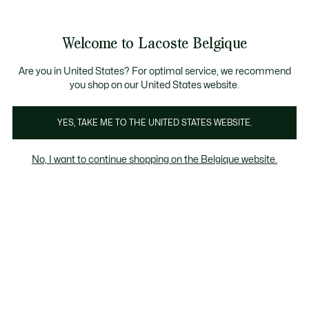
Informatiebanners
CHANCE - Ontdek een selectie afgeprijsde artikelen.
LAST CHANCE - Ontdek een selectie afgeprijsde a
Productafbeeldingengalerij
Welcome to Lacoste Belgique
See
0
0
my
NL
shopping
bag
Are you in United States? For optimal service, we recommend
you shop on our United States website.
YES, TAKE ME TO THE UNITED STATES WEBSITE.
No, I want to continue shopping on the Belgique website.