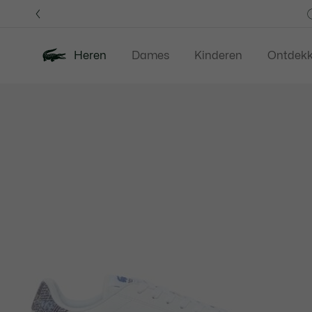
Informatiebanners
Heren
Dames
Kinderen
Ontdek
Productafbeeldingengalerij
Nieuw
Last Chance
Polos
Kledi