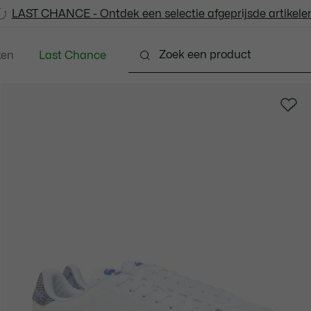
LAST CHANCE - Ontdek een selectie afgeprijsde artikelen
LAST CHANCE - Ontdek een selectie afgeprijsde artikelen
ken
Last Chance
ng
Schoenen
Accessoires
Lederwaren & Kle