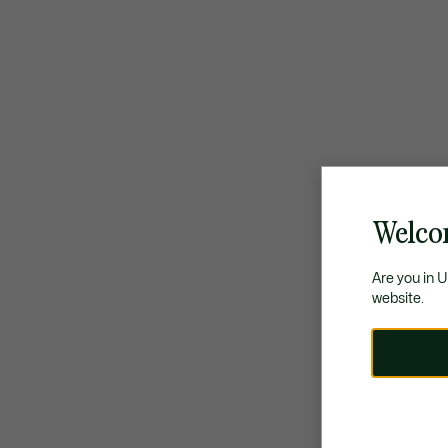
Welco
Are you in 
website.