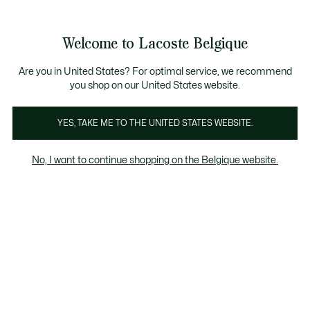
Informatiebanners
CHANCE - Ontdek een selectie afgeprijsde artikelen.
LAST CHANCE - Ontdek een selectie afgeprijsde a
Productafbeeldingengalerij
Welcome to Lacoste Belgique
See
0
0
my
NL
shopping
bag
Are you in United States? For optimal service, we recommend
you shop on our United States website.
YES, TAKE ME TO THE UNITED STATES WEBSITE.
No, I want to continue shopping on the Belgique website.