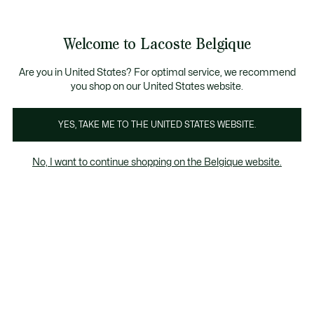
Informatiebanners
CHANCE - Ontdek een selectie afgeprijsde artikelen.
LAST CHANCE - Ontdek een selectie afgeprijsde a
Productafbeeldingengalerij
Welcome to Lacoste Belgique
See
0
0
my
NL
shopping
bag
Are you in United States? For optimal service, we recommend
you shop on our United States website.
YES, TAKE ME TO THE UNITED STATES WEBSITE.
No, I want to continue shopping on the Belgique website.