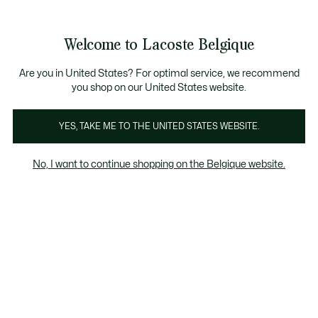
Informatiebanners
CHANCE - Ontdek een selectie afgeprijsde artikelen.
LAST CHANCE - Ontdek een selectie afgeprijsde a
Welcome to Lacoste Belgique
See
0
0
my
NL
shopping
bag
Are you in United States? For optimal service, we recommend
you shop on our United States website.
YES, TAKE ME TO THE UNITED STATES WEBSITE.
ASESHOT
ELITE ACTIVE
T-CLIP
No, I want to continue shopping on the Belgique website.
L003 Neo
Baseshot
Elite Active
T-Clip
Spinor
Elite Active
Last chance