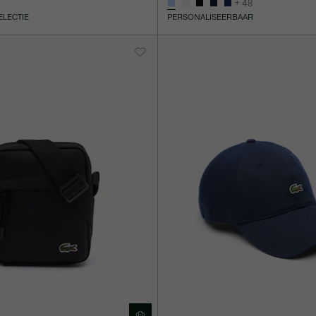
+ 48
ELECTIE
PERSONALISEERBAAR