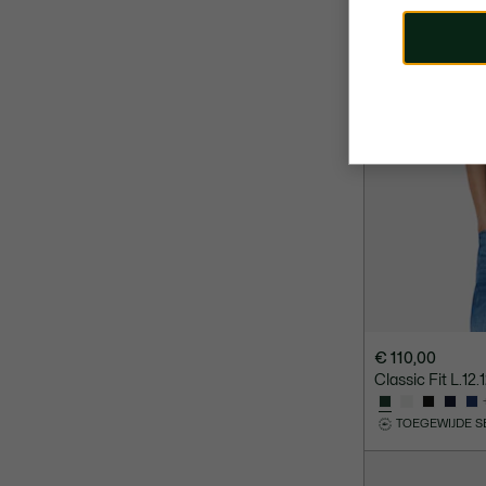
€ 110,00
Classic Fit L.12
TOEGEWIJDE S