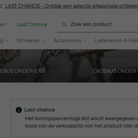
LAST CHANCE - Ontdek een selectie afgeprijsde artikelen
LAST CHANCE - Ontdek een selectie afgeprijsde artikelen
ken
Last Chance
ng
Schoenen
Accessoires
Lederwaren & Kle
EAUS ONDER €100
CADEAUS ONDER 
Last chance
Het kortingspercentage dat wordt weergegeven 
basis van de verkoopprijs van het product vóór d