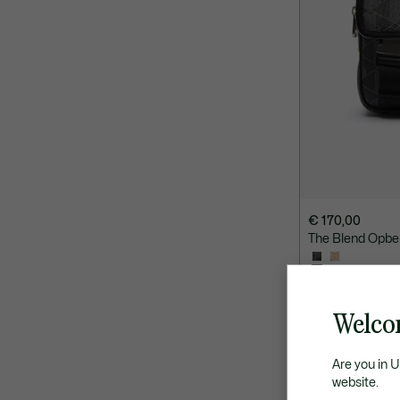
€ 170,00
The Blend Opber
Welco
Are you in 
website.