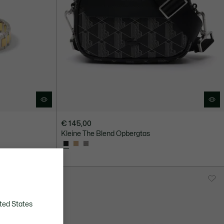
€ 145,00
Kleine The Blend Opbergtas
ted States