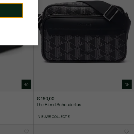
€ 160,00
The Blend Schoudertas
NIEUWE COLLECTIE