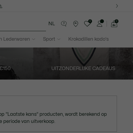
.
.
0
0
NL
See
my
in Lederwaren
Sport
Krokodillen kado's
shopping
bag
€150
UITZONDERLIJKE CADEAUS
op "Laatste kans" producten, wordt berekend op
e periode van uitverkoop.