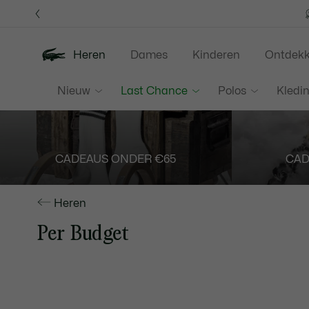
Informatiebanners
Heren
Dames
Kinderen
Ontdek
Nieuw
Last Chance
Polos
Kledi
CADEAUS ONDER €65
CAD
Heren
Per Budget