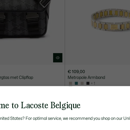
€ 109,00
gtas met Clipflap
Metropole Armband
+ 1
ONLINE EXCLUSIVE
me to Lacoste Belgique
United States? For optimal service, we recommend you shop on our Uni