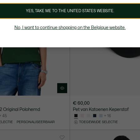
YES, TAKE ME TO THE UNITED STATES WEBSITE.
No, I want to continue shopping on the Belgique website.
€ 60,00
.12 Original Polohemd
Pet van Katoenen Keperstof
+ 45
+ 16
ELECTIE
PERSONALISEERBAAR
TOEGEWIJDE SELECTIE