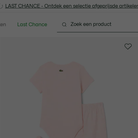
LAST CHANCE - Ontdek een selectie afgeprijsde artikelen
LAST CHANCE - Ontdek een selectie afgeprijsde artikelen
ken
Last Chance
 - 3-24 maanden
Kleine Kinderen - 2-7 jaar
Kinde