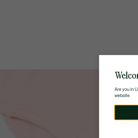
Welco
Are you in 
website.