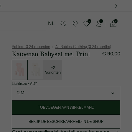
.
.
0
0
NL
See
my
ren - 8-16 jaar
Krokodillen kado's
shopping
bag
Babies - 3-24 maanden
All Babies' Clothing (3-24 months)
Katoenen Babyset met Print
€ 90,00
Lijst
met
variaties
+2
Varianten
Lichtroze
•
ADY
12M
TOEVOEGEN AAN WINKELMAND
BEKIJK DE BESCHIKBAARHEID IN DE SHOP