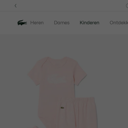
Informatiebanners
Heren
Dames
Kinderen
Ontdek
Productafbeeldingengalerij
Nieuw
Last Chance
Babies