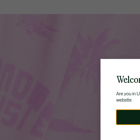
Welco
Are you in 
website.