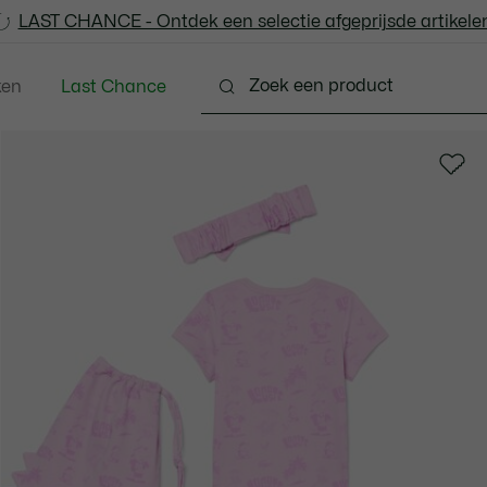
LAST CHANCE - Ontdek een selectie afgeprijsde artikelen
LAST CHANCE - Ontdek een selectie afgeprijsde artikelen
ken
Last Chance
 - 3-24 maanden
Kleine Kinderen - 2-7 jaar
Kinde