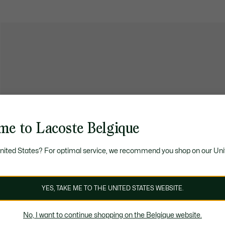
me to Lacoste Belgique
United States? For optimal service, we recommend you shop on our Uni
YES, TAKE ME TO THE UNITED STATES WEBSITE.
No, I want to continue shopping on the Belgique website.