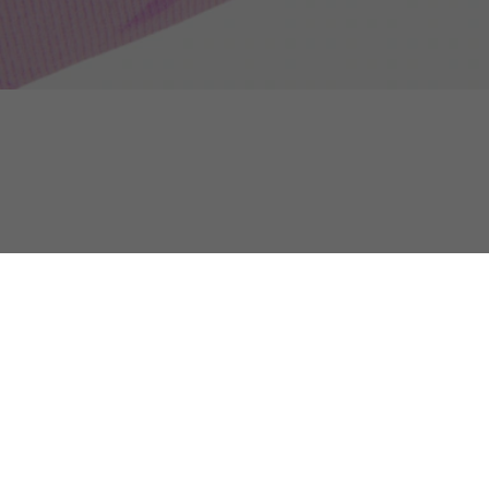
Katoenen Cadeauset voor Pasgeborenen met 
Selected for you