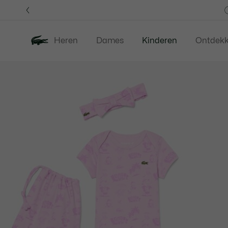
Informatiebanners
Heren
Dames
Kinderen
Ontdek
Productafbeeldingengalerij
Nieuw
Last Chance
Babies