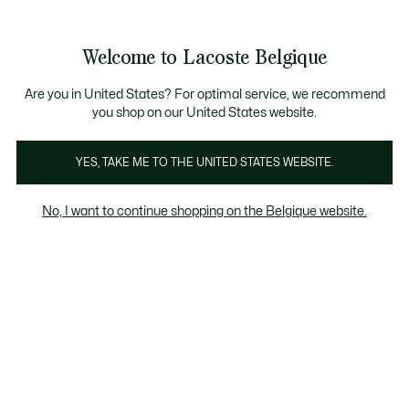
Informatiebanners
CHANCE - Ontdek een selectie afgeprijsde artikelen.
LAST CHANCE - Ontdek een selectie afgeprijsde a
Productafbeeldingengalerij
Welcome to Lacoste Belgique
See
0
0
my
NL
shopping
bag
Are you in United States? For optimal service, we recommend
you shop on our United States website.
YES, TAKE ME TO THE UNITED STATES WEBSITE.
No, I want to continue shopping on the Belgique website.