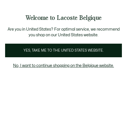
Informatiebanners
CHANCE - Ontdek een selectie afgeprijsde artikelen.
LAST CHANCE - Ontdek een selectie afgeprijsde a
Productafbeeldingengalerij
Welcome to Lacoste Belgique
See
0
0
my
NL
shopping
bag
Are you in United States? For optimal service, we recommend
you shop on our United States website.
YES, TAKE ME TO THE UNITED STATES WEBSITE.
No, I want to continue shopping on the Belgique website.