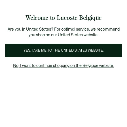
Informatiebanners
CHANCE - Ontdek een selectie afgeprijsde artikelen.
LAST CHANCE - Ontdek een selectie afgeprijsde a
Productafbeeldingengalerij
Welcome to Lacoste Belgique
See
0
0
my
NL
shopping
bag
Are you in United States? For optimal service, we recommend
you shop on our United States website.
YES, TAKE ME TO THE UNITED STATES WEBSITE.
No, I want to continue shopping on the Belgique website.