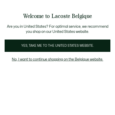
Informatiebanners
CHANCE - Ontdek een selectie afgeprijsde artikelen.
LAST CHANCE - Ontdek een selectie afgeprijsde a
Productafbeeldingengalerij
Welcome to Lacoste Belgique
See
0
0
my
NL
shopping
bag
Are you in United States? For optimal service, we recommend
you shop on our United States website.
YES, TAKE ME TO THE UNITED STATES WEBSITE.
No, I want to continue shopping on the Belgique website.