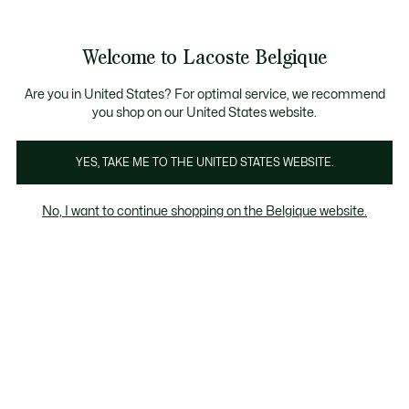
Informatiebanners
CHANCE - Ontdek een selectie afgeprijsde artikelen.
LAST CHANCE - Ontdek een selectie afgeprijsde a
Productafbeeldingengalerij
Welcome to Lacoste Belgique
See
0
0
my
NL
shopping
bag
Are you in United States? For optimal service, we recommend
you shop on our United States website.
YES, TAKE ME TO THE UNITED STATES WEBSITE.
No, I want to continue shopping on the Belgique website.