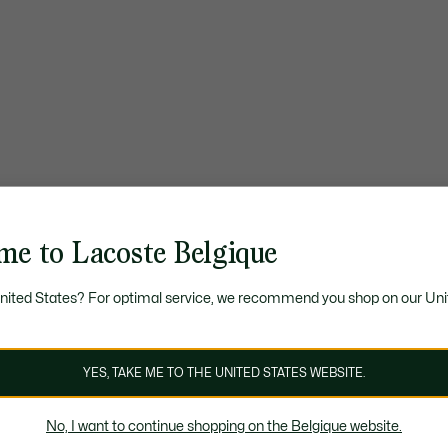
me to Lacoste Belgique
United States? For optimal service, we recommend you shop on our Uni
YES, TAKE ME TO THE UNITED STATES WEBSITE.
No, I want to continue shopping on the Belgique website.