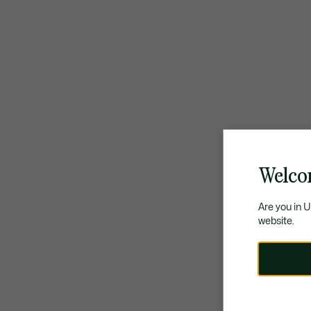
Welco
Are you in 
website.