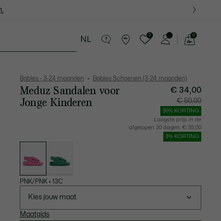
.
.
0
0
NL
See
my
ren - 8-16 jaar
Krokodillen kado's
shopping
bag
Babies - 3-24 maanden
Babies Schoenen (3-24 maanden)
Meduz Sandalen voor
€ 34,00
Jonge Kinderen
Prijs
Originel
€ 50,00
na
prijs
korting:
vóór
30% KORTING
€
korting:
34,00
€
Laagste prijs in de
50,00
afgelopen 30 dagen:
€ 35,00
3% KORTING
Lijst
met
variaties
PNK/PNK
•
13C
Kies jouw maat
Maatgids