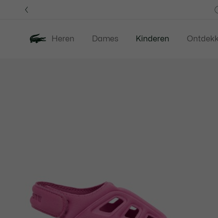
Informatiebanners
Heren
Dames
Kinderen
Ontdek
Productafbeeldingengalerij
Nieuw
Last Chance
Babies