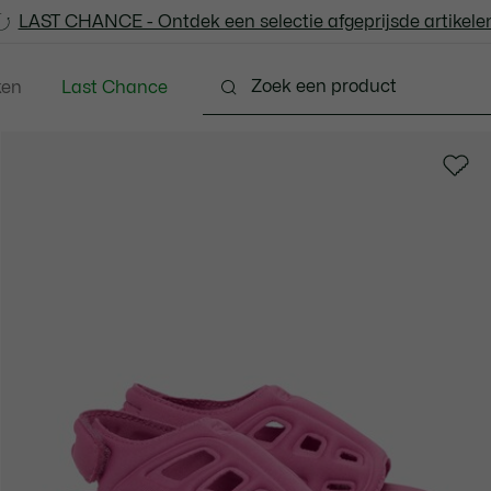
LAST CHANCE - Ontdek een selectie afgeprijsde artikelen
LAST CHANCE - Ontdek een selectie afgeprijsde artikelen
ken
Last Chance
 - 3-24 maanden
Kleine Kinderen - 2-7 jaar
Kinde