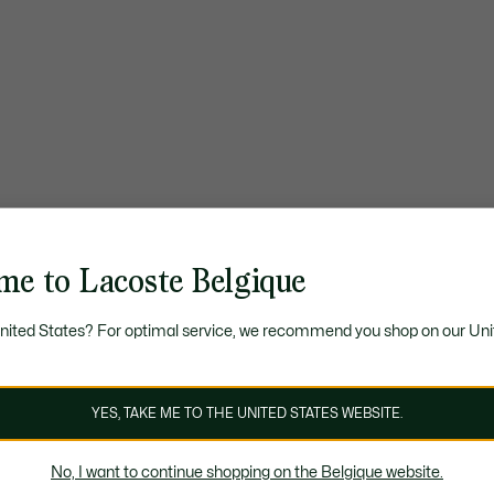
me to Lacoste Belgique
United States? For optimal service, we recommend you shop on our Uni
YES, TAKE ME TO THE UNITED STATES WEBSITE.
No, I want to continue shopping on the Belgique website.