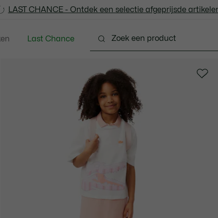
LAST CHANCE - Ontdek een selectie afgeprijsde artikelen
LAST CHANCE - Ontdek een selectie afgeprijsde artikelen
ken
Last Chance
 - 3-24 maanden
Kleine Kinderen - 2-7 jaar
Kinde