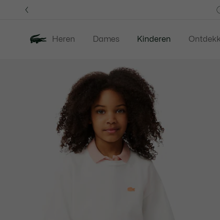
Informatiebanners
Heren
Dames
Kinderen
Ontdek
Productafbeeldingengalerij
Nieuw
Last Chance
Babies