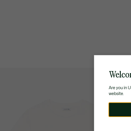
Welco
Are you in 
website.