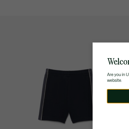
Welco
Are you in 
website.