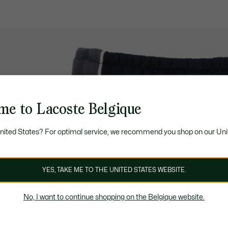
me to Lacoste Belgique
United States? For optimal service, we recommend you shop on our Uni
YES, TAKE ME TO THE UNITED STATES WEBSITE.
No, I want to continue shopping on the Belgique website.