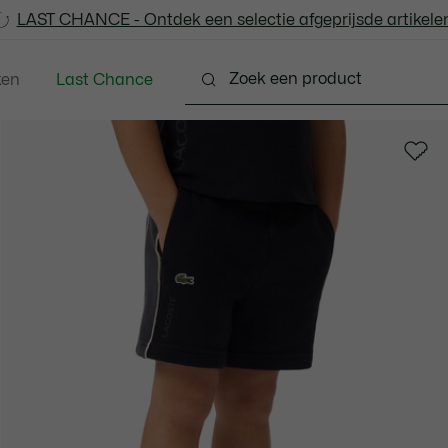
LAST CHANCE - Ontdek een selectie afgeprijsde artikelen
LAST CHANCE - Ontdek een selectie afgeprijsde artikelen
ken
Last Chance
 - 3-24 maanden
Kleine Kinderen - 2-7 jaar
Kinde