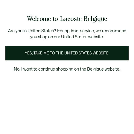
Informatiebanners
CHANCE - Ontdek een selectie afgeprijsde artikelen.
LAST CHANCE - Ontdek een selectie afgeprijsde a
Productafbeeldingengalerij
Welcome to Lacoste Belgique
See
0
0
my
NL
shopping
bag
Are you in United States? For optimal service, we recommend
you shop on our United States website.
YES, TAKE ME TO THE UNITED STATES WEBSITE.
No, I want to continue shopping on the Belgique website.