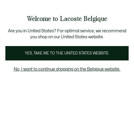
Informatiebanners
CHANCE - Ontdek een selectie afgeprijsde artikelen.
LAST CHANCE - Ontdek een selectie afgeprijsde a
Productafbeeldingengalerij
Welcome to Lacoste Belgique
See
0
0
my
NL
shopping
bag
Are you in United States? For optimal service, we recommend
you shop on our United States website.
YES, TAKE ME TO THE UNITED STATES WEBSITE.
No, I want to continue shopping on the Belgique website.