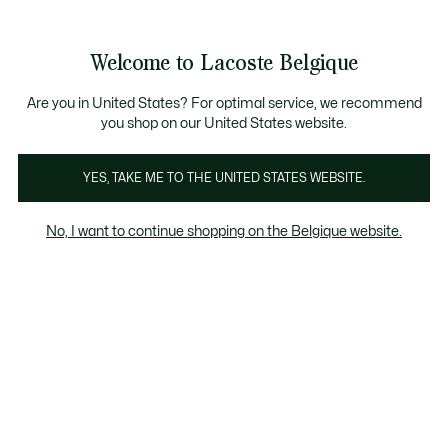
Informatiebanners
CHANCE - Ontdek een selectie afgeprijsde artikelen.
LAST CHANCE - Ontdek een selectie afgeprijsde a
Productafbeeldingengalerij
Welcome to Lacoste Belgique
See
0
0
my
NL
shopping
bag
Are you in United States? For optimal service, we recommend
you shop on our United States website.
YES, TAKE ME TO THE UNITED STATES WEBSITE.
No, I want to continue shopping on the Belgique website.