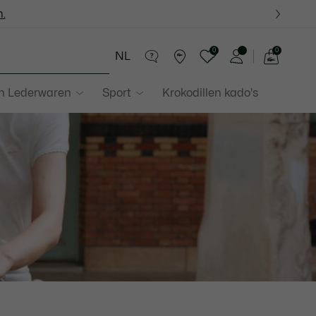
.
.
0
0
NL
See
my
in Lederwaren
Sport
Krokodillen kado's
shopping
bag