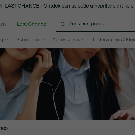
LAST CHANCE - Ontdek een selectie afgeprijsde artikelen
LAST CHANCE - Ontdek een selectie afgeprijsde artikelen
ken
Last Chance
ng
Schoenen
Accessoires
Lederwaren & Kle
scroll
hool