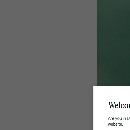
Welco
Are you in 
website.