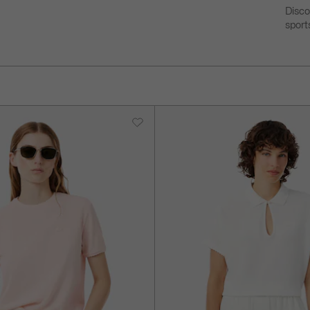
to
Disco
sport
next
layer