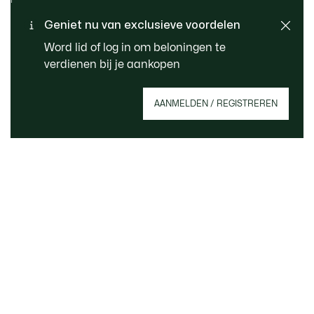
Standaard verzending -
Geniet nu van exclusieve voordelen
KLANTENSERVICE
Gratis vanaf € 99
Word lid of log in om beloningen te
verdienen bij je aankopen
Meld je aan om een account aan te maken,
AANMELDEN / REGISTREREN
member te worden en vanaf het begin te
profiteren van exclusieve voordelen.
E-mailadres
MEMBER WORDEN
Over Lacoste