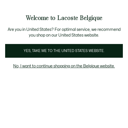
Informatiebanners
CHANCE - Ontdek een selectie afgeprijsde artikelen.
CHANCE - Ontdek een selectie afgeprijsde artikelen.
Welcome to Lacoste Belgique
See
0
0
my
NL
shopping
bag
Are you in United States? For optimal service, we recommend
you shop on our United States website.
Lederwaren
YES, TAKE ME TO THE UNITED STATES WEBSITE.
No, I want to continue shopping on the Belgique website.
Lederwaren In de Sale
Last chance
Het kortingspercentage dat wordt
weergegeven op "Laatste kans" producten,
wordt berekend op basis van de verkoopprijs
van het product vóór de periode van
uitverkoop.