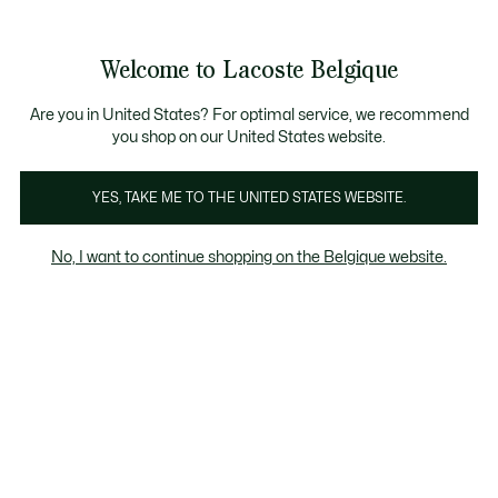
Informatiebanners
CHANCE - Ontdek een selectie afgeprijsde artikelen.
CHANCE - Ontdek een selectie afgeprijsde artikelen.
Welcome to Lacoste Belgique
See
0
0
my
NL
shopping
bag
Are you in United States? For optimal service, we recommend
you shop on our United States website.
Lookbook Een vrouwelijk silhouet
YES, TAKE ME TO THE UNITED STATES WEBSITE.
No, I want to continue shopping on the Belgique website.