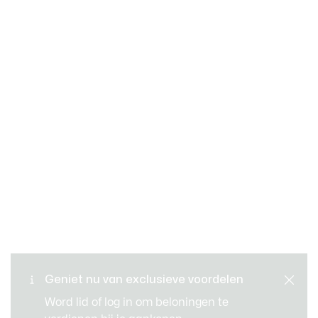
GRATIS RUILEN EN
Veilig betalen
RETOURNEREN
Standaard verzending -
Geniet nu van exclusieve voordelen
KLANTENSERVICE
Gratis vanaf € 99
Word lid of log in om beloningen te