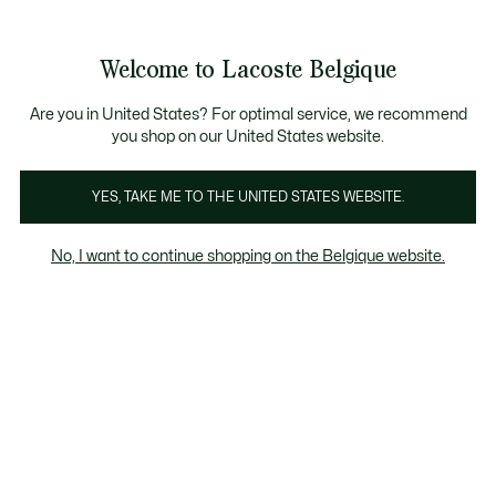
Informatiebanners
CHANCE - Ontdek een selectie afgeprijsde artikelen.
LAST CHANCE - Ontdek een selectie afgeprijsde a
Welcome to Lacoste Belgique
See
0
0
my
NL
shopping
bag
Are you in United States? For optimal service, we recommend
you shop on our United States website.
T-Shirts Kinderen
YES, TAKE ME TO THE UNITED STATES WEBSITE.
No, I want to continue shopping on the Belgique website.
Kinderen T-Shirts
Last chance
Het kortingspercentage dat wordt
weergegeven op "Laatste kans" producten,
wordt berekend op basis van de verkoopprijs
van het product vóór de periode van
uitverkoop.