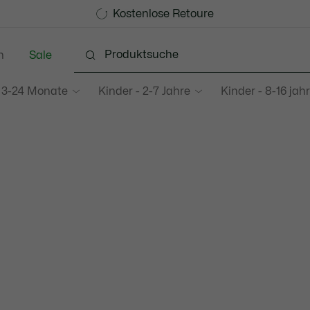
Werden Sie Lacoste Member!
Kostenlose Retoure
Sale bis zu 50%
n
Sale
 3-24 Monate
Kinder - 2-7 Jahre
Kinder - 8-16 jah