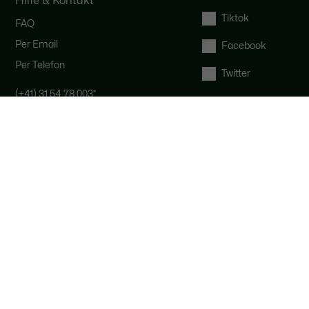
Hilfe & Kontakt
Tiktok
FAQ
Per Email
Facebook
Per Telefon
Twitter
(+41) 31 54 78 003
*
So erreichen Sie das Lacoste-Team :
Der Kundenservice ist von Montags
bis freitags von 9 bis 19 Uhr und
samstags von 9 bis 16 Uhr
*
Anruf zum Ortstarif, je nach Anbieter.