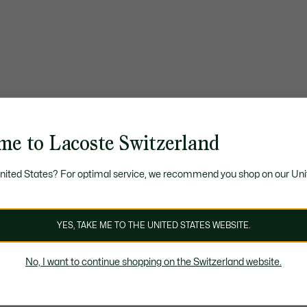
me to Lacoste Switzerland
United States? For optimal service, we recommend you shop on our Uni
YES, TAKE ME TO THE UNITED STATES WEBSITE.
No, I want to continue shopping on the Switzerland website.