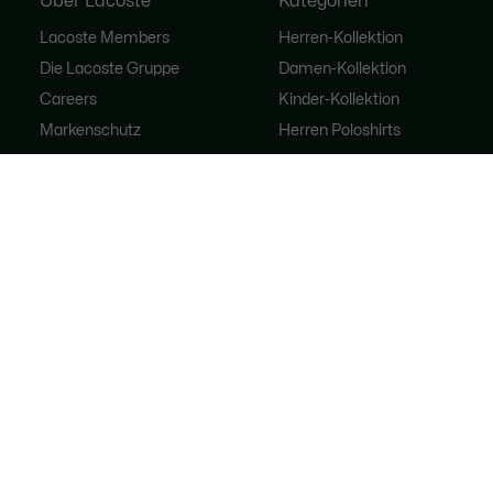
Über Lacoste
Kategorien
Lacoste Members
Herren-Kollektion
Die Lacoste Gruppe
Damen-Kollektion
Careers
Kinder-Kollektion
Markenschutz
Herren Poloshirts
Damen Poloshirts
Schuh-Shop
Lacoste Sport
Trainingsanzüge
Handtaschen für Damen