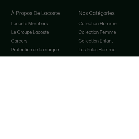
À Propos De Lacoste
Nos Catégories
Lacoste Members
Collection Homme
Le Groupe Lacoste
Collection Femme
Careers
Collection Enfant
Protection de la marque
Les Polos Homme
René Lacoste
Les Polos Femme
Les Chaussures
Lacoste Sport
Le Survêtement
Sacs à main femme