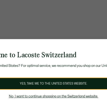
me to Lacoste Switzerland
United States? For optimal service, we recommend you shop on our Uni
YES, TAKE ME TO THE UNITED STATES WEBSITE.
No, I want to continue shopping on the Switzerland website.