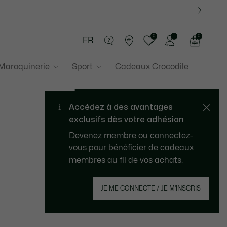
0
0
FR
Voir
mon
 Maroquinerie
Sport
Cadeaux Crocodile
panier
Accédez à des avantages
exclusifs dès votre adhésion
Devenez membre ou connectez-
vous pour bénéficier de cadeaux
membres au fil de vos achats.
JE ME CONNECTE / JE M’INSCRIS