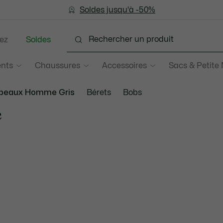
Devenez Lacoste Member!
Soldes jusqu'à -50%
Retours gratuits
ez
Soldes
nts
Chaussures
Accessoires
Sacs & Petite
apeaux Homme Gris
Bérets
Bobs
e