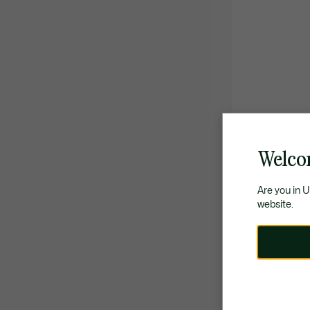
Welco
Are you in 
website.