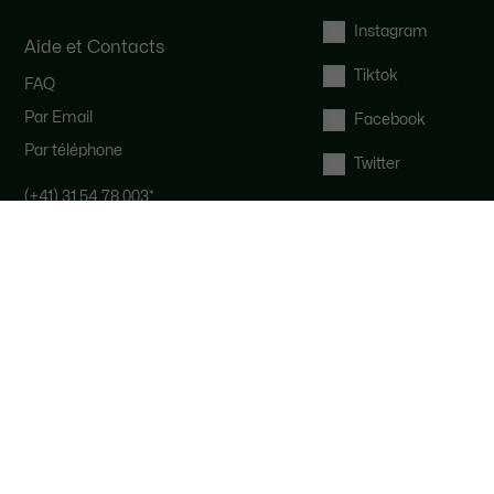
Instagram
Aide et Contacts
Tiktok
FAQ
Par Email
Facebook
Par téléphone
Twitter
(+41) 31 54 78 003
*
Notre équipe Service Clients est
disponible pour vous du lundi au
samedi de 9h à 19h.
*
Coût d'un appel local, en fonction de
votre opérateur.
Droit de rétractation