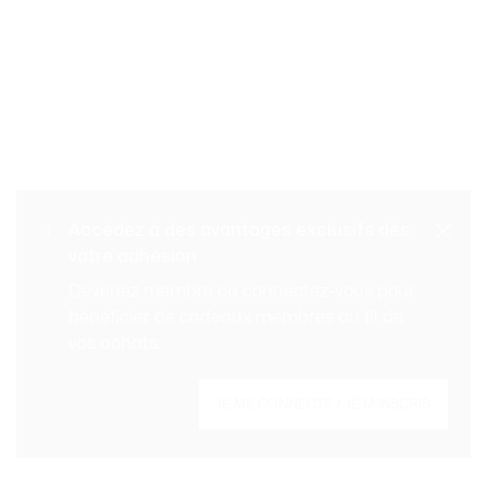
Retours gratuits
PAIEMENT SÉCURISÉ
Accédez à des avantages exclusifs dès
votre adhésion
Livraison standard gratuite
SERVICE CLIENT
Devenez membre ou connectez-vous pour
à partir de CHF 109
bénéficier de cadeaux membres au fil de
vos achats.
Créez votre compte et devenez membre pour
JE ME CONNECTE / JE M’INSCRIS
profiter d'avantages exclusifs dès votre
adhésion.