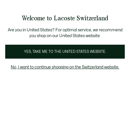
Bannières
d’information
Devenez Lacoste Member!
Soldes jusqu'à -50%
Retours gratuits
Welcome to Lacoste Switzerland
Voir
0
0
mon
FR
panier
Are you in United States? For optimal service, we recommend
you shop on our United States website.
Per Prices
YES, TAKE ME TO THE UNITED STATES WEBSITE.
No, I want to continue shopping on the Switzerland website.
Per Prices