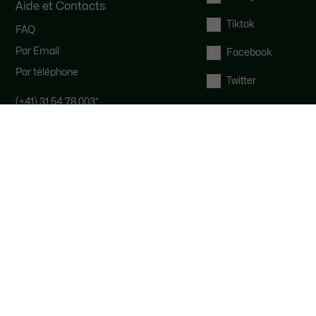
Aide et Contacts
Tiktok
FAQ
Par Email
Facebook
Par téléphone
Twitter
(+41) 31 54 78 003
*
Notre équipe Service Clients est
disponible pour vous du lundi au
samedi de 9h à 19h.
*
Coût d'un appel local, en fonction de
votre opérateur.
Droit de rétractation