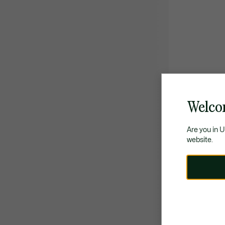
Welco
Are you in 
website.