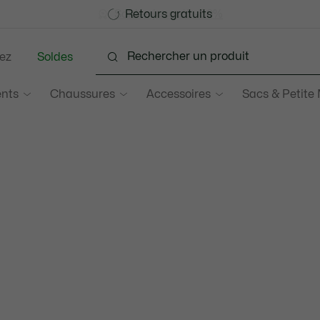
Devenez Lacoste Member!
Soldes jusqu'à -50%
Retours gratuits
ez
Soldes
nts
Chaussures
Accessoires
Sacs & Petite