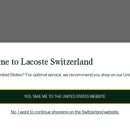
me to Lacoste Switzerland
United States? For optimal service, we recommend you shop on our Uni
YES, TAKE ME TO THE UNITED STATES WEBSITE.
No, I want to continue shopping on the Switzerland website.