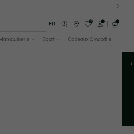
0
0
FR
Voir
mon
 Maroquinerie
Sport
Cadeaux Crocodile
panier