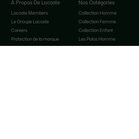
À Propos De Lacoste
Nos Catégories
Lacoste Members
Collection Homme
Le Groupe Lacoste
Collection Femme
Careers
Collection Enfant
Protection de la marque
Les Polos Homme
René Lacoste
Les Polos Femme
Les Chaussures
Lacoste Sport
Le Survêtement
Sacs à main femme