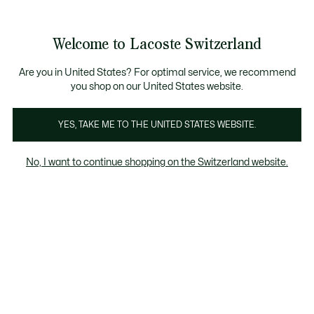
Bannières
d’information
Devenez Lacoste Member!
Soldes jusqu'à -50%
Retours gratuits
Welcome to Lacoste Switzerland
Voir
0
0
mon
FR
panier
Are you in United States? For optimal service, we recommend
you shop on our United States website.
Enfant
YES, TAKE ME TO THE UNITED STATES WEBSITE.
No, I want to continue shopping on the Switzerland website.
Offre exclusive Web pour Enfant
Jusqu’à -30% de remise