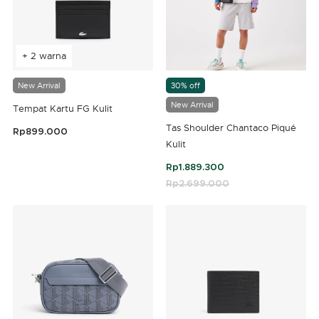
+ 2 warna
New Arrival
30% off
New Arrival
Tempat Kartu FG Kulit
Tas Shoulder Chantaco Piqué
Rp899.000
Kulit
4,8 out of 5 Customer Rating
Rp1.889.300
Price reduced from
Rp2.699.000
to
4,2 out of 5 Customer Rating