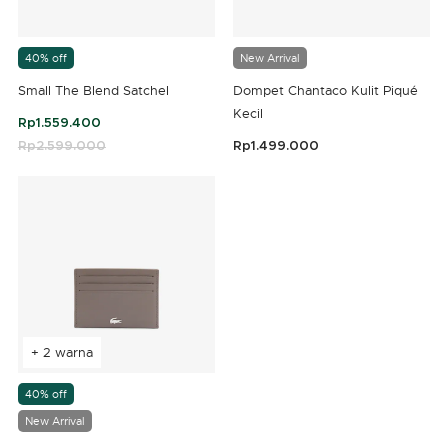
40% off
New Arrival
Small The Blend Satchel
Dompet Chantaco Kulit Piqué
Kecil
Rp1.559.400
Price reduced from
Rp2.599.000
to
Rp1.499.000
4,1 out of 5 Customer Rating
4,5 out of 5 Customer Rating
+ 2 warna
40% off
New Arrival