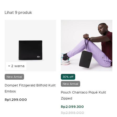
Lihat 9 produk
+ 2 warna
New Arrival
30% off
New Arrival
Dompet Fitzgerald Billfold Kulit
Embos
Pouch Chantaco Piqué Kulit
Zipped
Rp1.299.000
4,2 out of 5 Customer Rating
Rp2.099.300
Price reduced from
Rp2.999.000
to