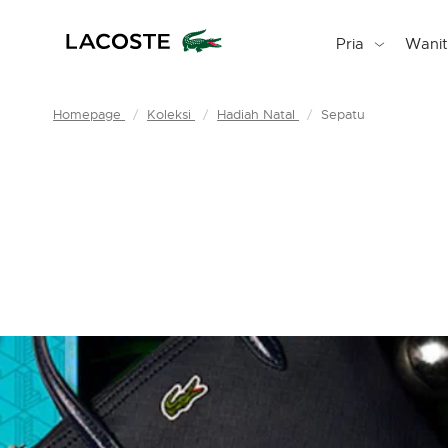
Pria
Wani
Homepage
Koleksi
Hadiah Natal
Sepatu