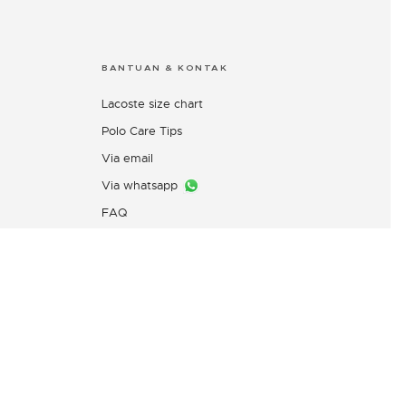
BANTUAN & KONTAK
Lacoste size chart
Polo Care Tips
Via email
Via whatsapp
FAQ
Layanan Pengaduan Konsumen
PT. Mitra Adiperkasa
Email:
customer@idn.lacoste.com
WhatsApp: 0815-7427-7720
Direktorat Jenderal Perlindungan
Konsumen dan Tertib Niaga,
Kementerian Perdagangan
Republik Indonesia,
0853-1111-1010 (WhatsApp)