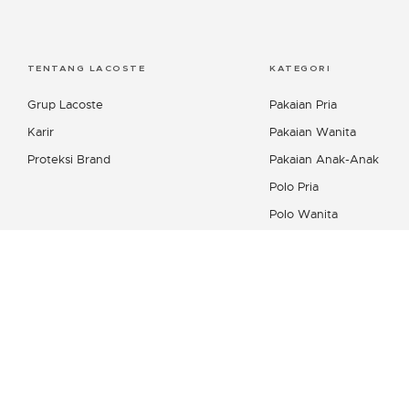
TENTANG LACOSTE
KATEGORI
Grup Lacoste
Pakaian Pria
Karir
Pakaian Wanita
Proteksi Brand
Pakaian Anak-Anak
Polo Pria
Polo Wanita
Kemeja Pria
Produk Kulit Wanita
Koleksi Sepatu
Lacoste Sport