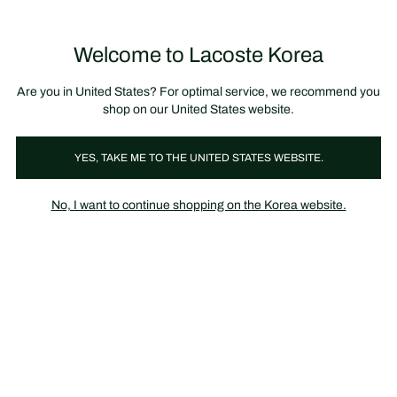
정
보
미리 만나는 FW26 + 최대 10% 포인트할인
SS26 시즌오프 세일
배
너
Welcome to Lacoste Korea
장
0
바
구
니
가
Are you in United States? For optimal service, we recommend you
기
shop on our United States website.
남성
여성
YES, TAKE ME TO THE UNITED STATES WEBSITE.
No, I want to continue shopping on the Korea website.
버뮤다 & 쇼츠
어디에나 어울리는 여름 필수 아이템, 라코스테 썸머 쇼츠.