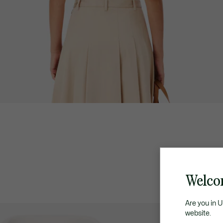
Welco
Are you in 
website.