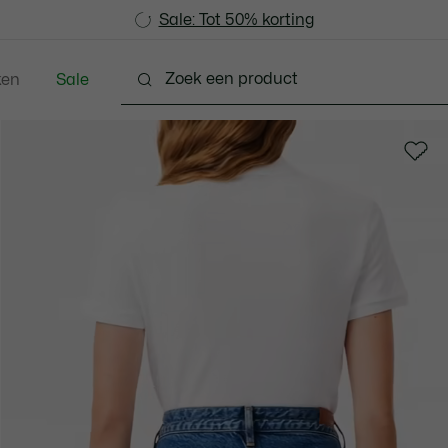
Sale: Tot 50% korting
Sale: Tot 50% korting
ken
Sale
hoenen
Lederwaren & Klein Lederwaren
Accesso