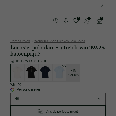
0
0
See
my
ires
Sport
Krokodillen kado's
shopping
bag
Dames Polos
Women's Short Sleeves Polo Shirts
Lacoste-polo dames stretch van
110,00 €
katoenpiqué
TOEGEWIJDE SELECTIE
Lijst
met
variaties
+18
Kleuren
Wit
•
001
Personaliseren
46
Vind de perfecte maat