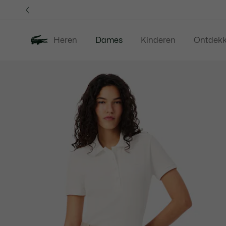
Informatiebanners
Heren
Dames
Kinderen
Ontdek
Productafbeeldingengalerij
Nieuw
Sale
Kleding
Sc