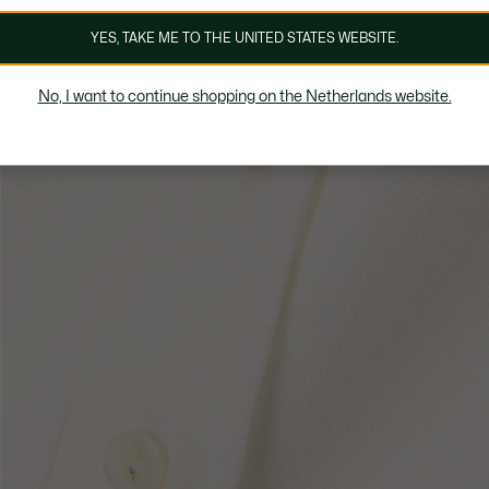
YES, TAKE ME TO THE UNITED STATES WEBSITE.
No, I want to continue shopping on the Netherlands website.