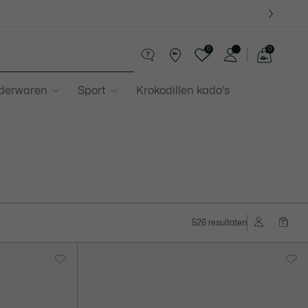
0
0
See
my
ederwaren
Sport
Krokodillen kado's
shopping
bag
526 resultaten