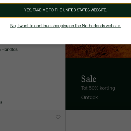
YES, TAKE ME TO THE UNITED STATES WEBSITE.
No, I want to continue shopping on the Netherlands website.
n Handtas
Sale
Tot 50% korting
Ontdek
IE