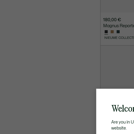
180,00 €
Magnus Reporte
NIEUWE COLLECT
Welco
Are you in 
website.