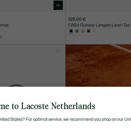
325,00 €
rtas
FW24 Runway Lenglen Leren Tas
IE
me to Lacoste Netherlands
United States? For optimal service, we recommend you shop on our Uni