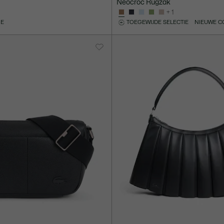
Neocroc Rugzak
+ 1
IE
TOEGEWIJDE SELECTIE
NIEUWE C