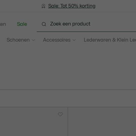
Sale: Tot 50% korting
Sale: Tot 50% korting
ken
Sale
Schoenen
Accessoires
Lederwaren & Klein L