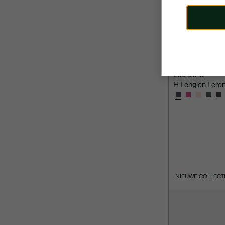
250,00 €
H Lenglen Lere
NIEUWE COLLECT