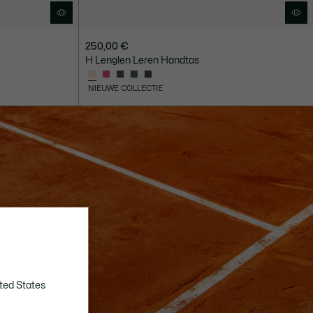
250,00 €
H Lenglen Leren Handtas
NIEUWE COLLECTIE
ted States