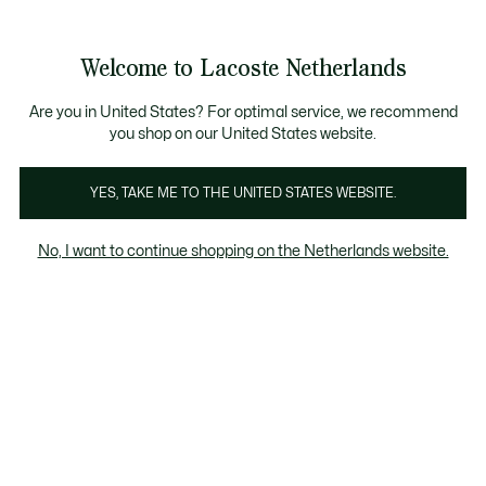
Informatiebanners
Sale: Tot 50% korting
Sale: Tot 50% korting
Welcome to Lacoste Netherlands
See
0
0
my
shopping
bag
Are you in United States? For optimal service, we recommend
you shop on our United States website.
Camicie da donna gialle
YES, TAKE ME TO THE UNITED STATES WEBSITE.
No, I want to continue shopping on the Netherlands website.
Camicie da donna gialle