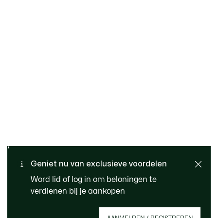
Gratis retourneren
Veilig betalen
Standaard verzending -
Geniet nu van exclusieve voordelen
Klantenservice
Gratis vanaf 99 €
Word lid of log in om beloningen te
verdienen bij je aankopen
Meld je aan om een account aan te maken,