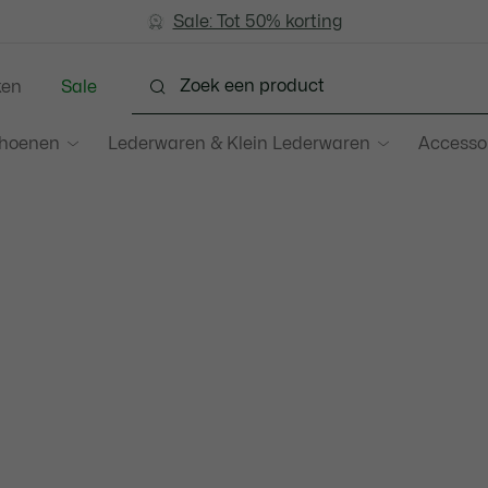
Sale: Tot 50% korting
Sale: Tot 50% korting
ken
Sale
hoenen
Lederwaren & Klein Lederwaren
Accesso