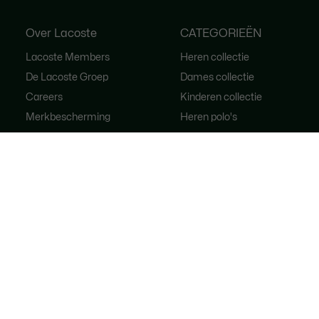
Over Lacoste
CATEGORIEËN
Lacoste Members
Heren collectie
De Lacoste Groep
Dames collectie
Careers
Kinderen collectie
Merkbescherming
Heren polo's
Dames polo's
Schoenen shop
Lacoste Sport
Trainingspakken
Dames handtassen