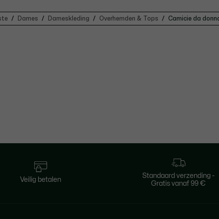
ste
Dames
Dameskleding
Overhemden & Tops
Camicie da donn
Standaard verzending -
Veilig betalen
Gratis vanaf 99 €