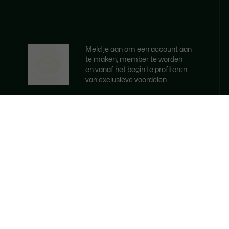
Meld je aan om een account aan
te maken, member te worden
en vanaf het begin te profiteren
van exclusieve voordelen.
E-mailadres