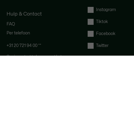
Instagram
Hulp & Contact
Tiktok
FAQ
Per telefoon
Facebook
+31 20 721 94 00 *
*
Twitter
Om in contact te komen met het
Lacoste team: Onze klantenservice
is bereikbaar van maandag tot en
met vrijdag van 10.00 tot 18.00 uur.
*
*De kosten hangen af van jouw
locatie en provider.
Via Email
Herroepingsrecht