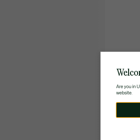
Welco
Are you in 
website.