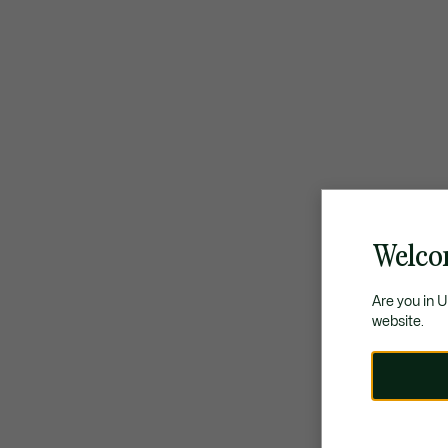
Welco
Are you in 
website.