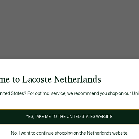
me to Lacoste Netherlands
United States? For optimal service, we recommend you shop on our Uni
YES, TAKE ME TO THE UNITED STATES WEBSITE.
No, I want to continue shopping on the Netherlands website.