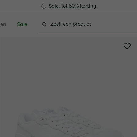
Sale: Tot 50% korting
Sale: Tot 50% korting
ken
Sale
hoenen
Lederwaren & Klein Lederwaren
Accesso