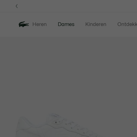
Informatiebanners
Heren
Dames
Kinderen
Ontdek
Productafbeeldingengalerij
Nieuw
Sale
Kleding
Sc