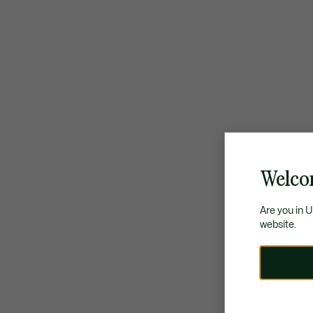
Welco
Are you in 
website.