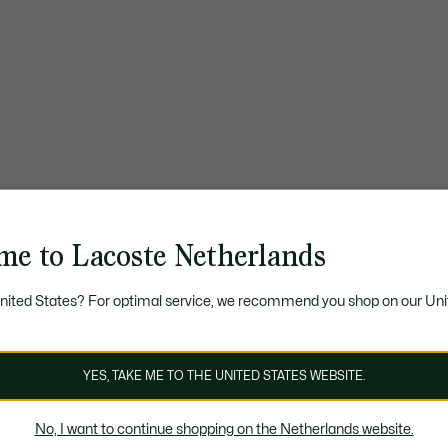
me to Lacoste Netherlands
United States? For optimal service, we recommend you shop on our Uni
YES, TAKE ME TO THE UNITED STATES WEBSITE.
No, I want to continue shopping on the Netherlands website.