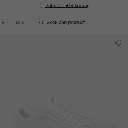
Sale: Tot 50% korting
Sale: Tot 50% korting
ken
Sale
hoenen
Lederwaren & Klein Lederwaren
Accesso