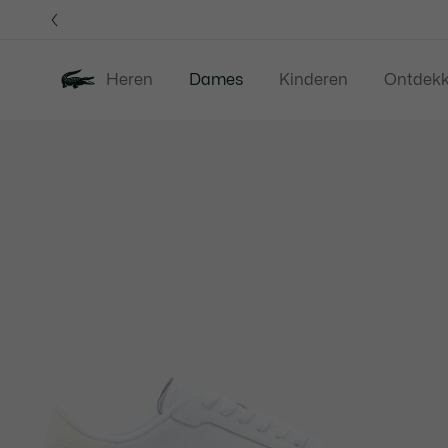
Informatiebanners
Heren
Dames
Kinderen
Ontdek
Productafbeeldingengalerij
Nieuw
Sale
Kleding
Sc