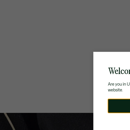
Welco
Are you in 
website.