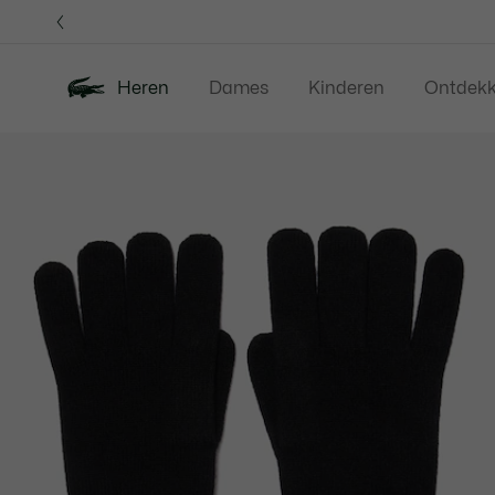
Informatiebanners
Heren
Dames
Kinderen
Ontdek
Productafbeeldingengalerij
Nieuw
Sale
Polos
Kleding