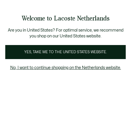
Informatiebanners
Sale: Tot 50% korting
Sale: Tot 50% korting
Welcome to Lacoste Netherlands
See
0
0
my
shopping
bag
Are you in United States? For optimal service, we recommend
you shop on our United States website.
Heren sweatshirts Zwart
Ronde hals
Hoodies
Me
YES, TAKE ME TO THE UNITED STATES WEBSITE.
No, I want to continue shopping on the Netherlands website.
Heren sweatshirts Zwart