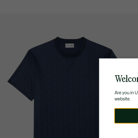
Welco
Are you in 
website.