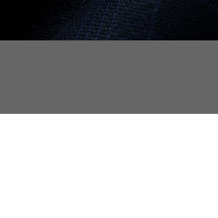
Monogram Jacquard T-shirt
Ontdek ook