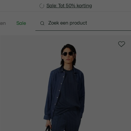
Sale: Tot 50% korting
Sale: Tot 50% korting
ken
Sale
Schoenen
Accessoires
Lederwaren & Klein L