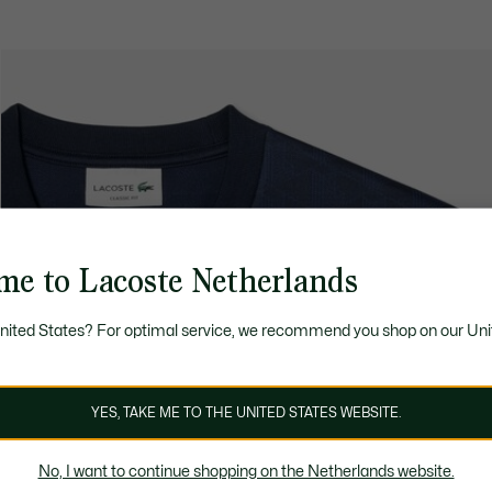
me to Lacoste Netherlands
United States? For optimal service, we recommend you shop on our Uni
YES, TAKE ME TO THE UNITED STATES WEBSITE.
No, I want to continue shopping on the Netherlands website.