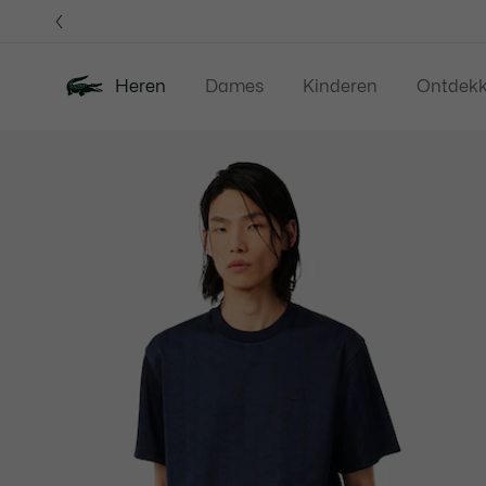
Informatiebanners
Heren
Dames
Kinderen
Ontdek
Productafbeeldingengalerij
Nieuw
Sale
Polos
Kleding