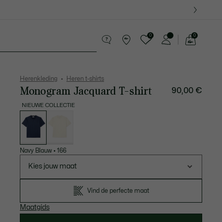
0
0
See
my
ederwaren
Sport
Krokodillen kado's
shopping
bag
Herenkleding
Heren t-shirts
Monogram Jacquard T-shirt
90,00 €
NIEUWE COLLECTIE
Lijst
met
variaties
Navy Blauw
•
166
Kies jouw maat
Vind de perfecte maat
Maatgids