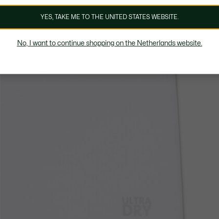
YES, TAKE ME TO THE UNITED STATES WEBSITE.
No, I want to continue shopping on the Netherlands website.