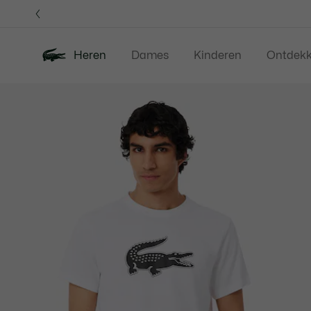
Informatiebanners
Heren
Dames
Kinderen
Ontdek
Productafbeeldingengalerij
Nieuw
Sale
Polos
Kleding