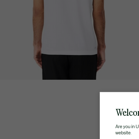
Welco
Are you in 
website.