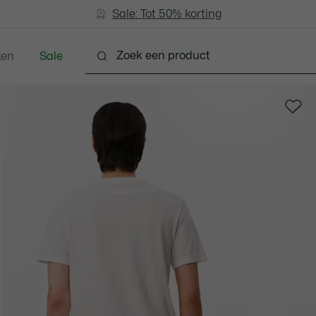
Sale: Tot 50% korting
Sale: Tot 50% korting
ken
Sale
Schoenen
Accessoires
Lederwaren & Klein L