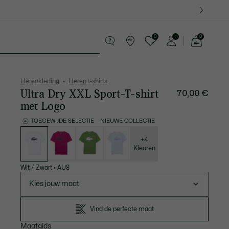
0
0
See
my
ederwaren
Sport
Krokodillen kado's
shopping
bag
Herenkleding
Heren t-shirts
Ultra Dry XXL Sport-T-shirt
70,00 €
met Logo
TOEGEWIJDE SELECTIE
NIEUWE COLLECTIE
Lijst
met
variaties
+4
Kleuren
Wit / Zwart
•
AU8
Kies jouw maat
Vind de perfecte maat
Maatgids