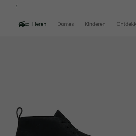
Informatiebanners
Heren
Dames
Kinderen
Ontdek
Productafbeeldingengalerij
Nieuw
Sale
Polos
Kleding