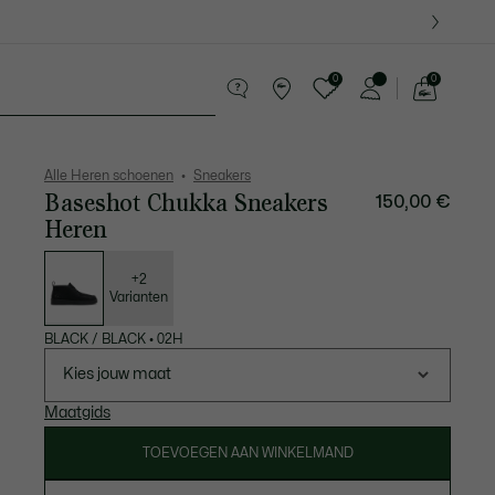
0
0
See
my
ederwaren
Sport
Krokodillen kado's
shopping
bag
Alle Heren schoenen
Sneakers
Baseshot Chukka Sneakers
150,00 €
Heren
Lijst
met
variaties
+2
Varianten
BLACK / BLACK
•
02H
Kies jouw maat
Maatgids
TOEVOEGEN AAN WINKELMAND