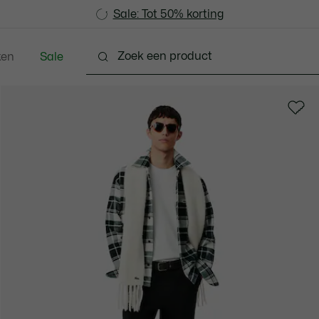
Sale: Tot 50% korting
Sale: Tot 50% korting
ken
Sale
Schoenen
Accessoires
Lederwaren & Klein L