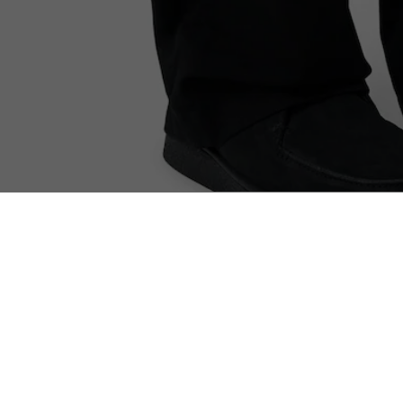
Baseshot Chukka Sneakers Heren
Ontdek ook