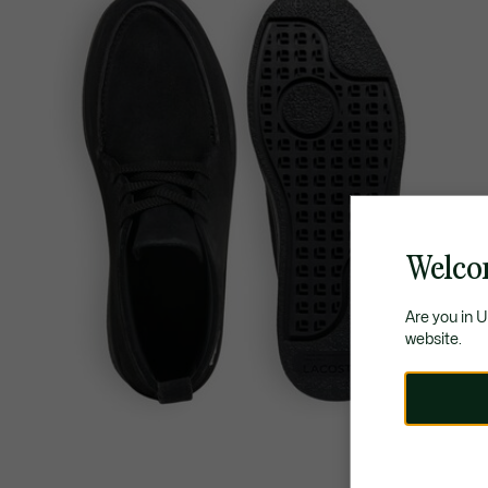
Welco
Are you in 
website.