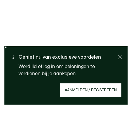
Gratis retourneren
Veilig betalen
Standaard verzending -
Geniet nu van exclusieve voordelen
Klantenservice
Gratis vanaf 99 €
Word lid of log in om beloningen te
verdienen bij je aankopen
Meld je aan om een account aan te maken,
AANMELDEN / REGISTREREN
member te worden en vanaf het begin te
profiteren van exclusieve voordelen.
E-mailadres