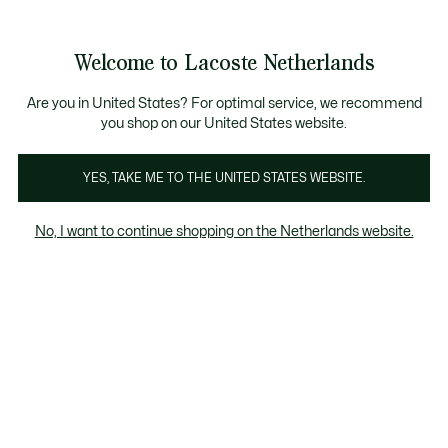
Informatiebanners
Sale: Tot 50% korting
Sale: Tot 50% korting
Welcome to Lacoste Netherlands
See
0
0
my
shopping
bag
Are you in United States? For optimal service, we recommend
you shop on our United States website.
Sneakers
Slippers & sandalen
YES, TAKE ME TO THE UNITED STATES WEBSITE.
No, I want to continue shopping on the Netherlands website.
Kinderen Slippers & Sandalen (2-8 jaar)