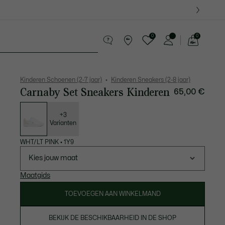
0
0
See
my
 8-16 jaar
Krokodillen kado's
shopping
bag
Kinderen Schoenen (2-7 jaar)
Kinderen Sneakers (2-8 jaar)
Carnaby Set Sneakers Kinderen
65,00 €
Lijst
met
variaties
+3
Varianten
WHT/LT PINK
•
1Y9
Kies jouw maat
Maatgids
TOEVOEGEN AAN WINKELMAND
BEKIJK DE BESCHIKBAARHEID IN DE SHOP