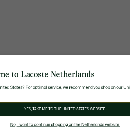
me to Lacoste Netherlands
United States? For optimal service, we recommend you shop on our Uni
YES, TAKE ME TO THE UNITED STATES WEBSITE.
No, I want to continue shopping on the Netherlands website.