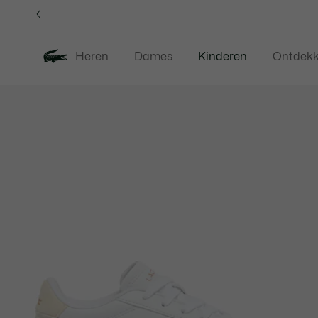
Informatiebanners
Heren
Dames
Kinderen
Ontdek
Productafbeeldingengalerij
Nieuw
Sale
Babies - 