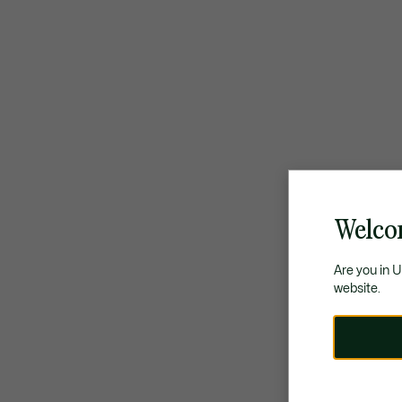
Welco
Are you in 
website.