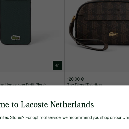
120,00 €
ax Hoesje van Petit Piqué
The Blend Toilettas
EF
NIEUWE COLLECTIE
me to Lacoste Netherlands
United States? For optimal service, we recommend you shop on our Uni