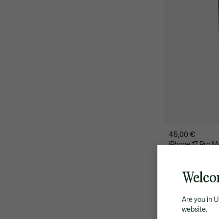
45,00 €
iPhone 17 Pro M
ONLINE EXCLUSI
Welco
Are you in 
website.