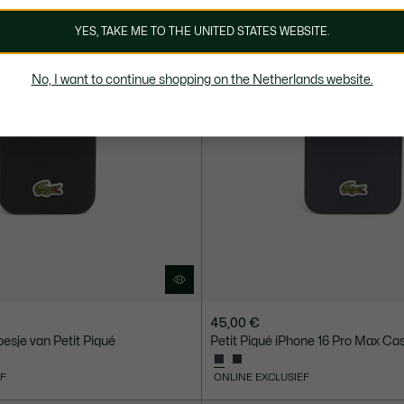
YES, TAKE ME TO THE UNITED STATES WEBSITE.
No, I want to continue shopping on the Netherlands website.
45,00 €
esje van Petit Piqué
Petit Piqué iPhone 16 Pro Max Ca
EF
ONLINE EXCLUSIEF