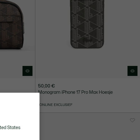
50,00 €
Monogram iPhone 17 Pro Max Hoesje
ONLINE EXCLUSIEF
ted States