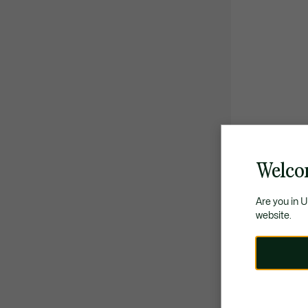
Welco
Are you in 
website.