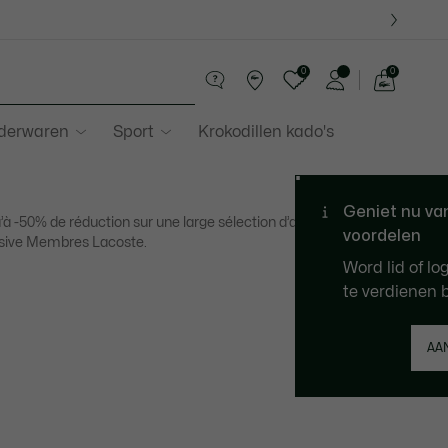
0
0
See
my
ederwaren
Sport
Krokodillen kado's
shopping
bag
’à -50% de réduction sur une large sélection d’articles. Offre
sive Membres Lacoste.