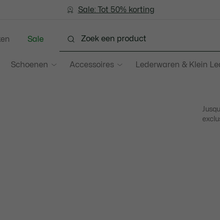
Sale: Tot 50% korting
Sale: Tot 50% korting
ken
Sale
Schoenen
Accessoires
Lederwaren & Klein L
Jusqu
exclu