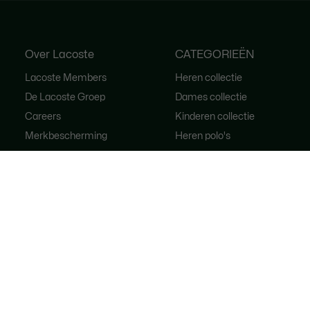
Over Lacoste
CATEGORIEËN
Lacoste Members
Heren collectie
De Lacoste Groep
Dames collectie
Careers
Kinderen collectie
Merkbescherming
Heren polo's
Dames polo's
Schoenen shop
Lacoste Sport
Trainingspakken
Dames handtassen