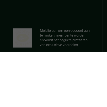
Meld je aan om een account aan
te maken, member te worden
en vanaf het begin te profiteren
van exclusieve voordelen.
E-mailadres