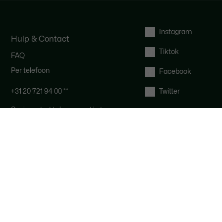
Instagram
Hulp & Contact
Tiktok
FAQ
Per telefoon
Facebook
+31 20 721 94 00 *
*
Twitter
Om in contact te komen met het
Lacoste team: Onze klantenservice
is bereikbaar van maandag tot en
met vrijdag van 10.00 tot 18.00 uur.
*
*De kosten hangen af van jouw
locatie en provider.
Via Email
Herroepingsrecht